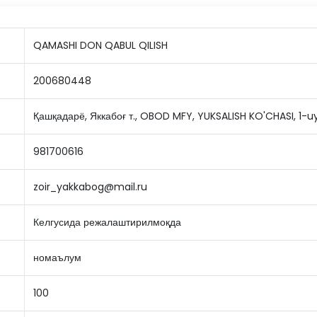
QAMASHI DON QABUL QILISH
200680448
Қашқадарё, Яккабоғ т., OBOD MFY, YUKSALISH KO'CHASI, 1-u
981700616
zoir_yakkabog@mail.ru
Келгусида режалаштирилмоқда
номаълум
100