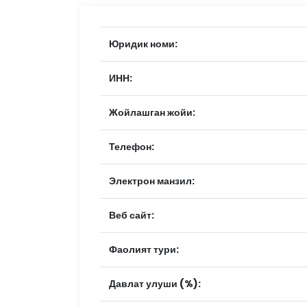
Юридик номи:
ИНН:
Жойлашган жойи:
Телефон:
Электрон манзил:
Веб сайт:
Фаолият тури:
Давлат улуши (%):