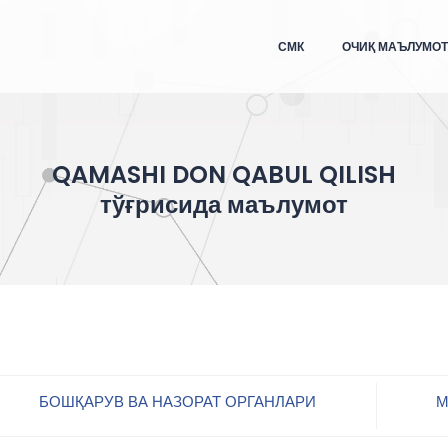
СМК
ОЧИҚ МАЪЛУМО
QAMASHI DON QABUL QILISH
тўғрисида маълумот
БОШҚАРУВ ВА НАЗОРАТ ОРГАНЛАРИ
М