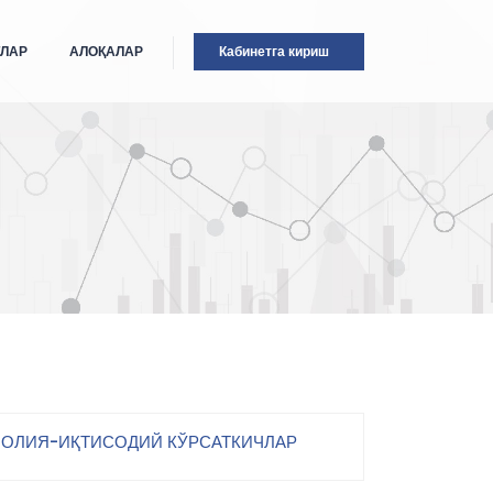
ТЛАР
АЛОҚАЛАР
Кабинетга кириш
ОЛИЯ-ИҚТИСОДИЙ КЎРСАТКИЧЛАР