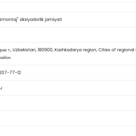
montaj" aksiyadorlik jamiyati
ак т., Uzbekistan, 180900, Kashkadarya region, Cities of regional
район
207-77-12
u