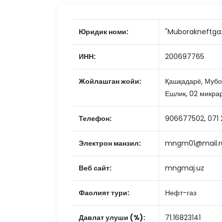
Юридик номи:
"Muborakneftgaz
ИНН:
200697765
Жойлашган жойи:
Қашқадарё, Мубор
Ешлик, 02 микра
Телефон:
906677502, 071 
Электрон манзил:
mngm01@mail.r
Веб сайт:
mngmaj.uz
Фаолият тури:
Нефт-газ
Давлат улуши (%):
71.16823141