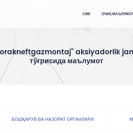
СМК
ОЧИҚ МАЪЛУМО
orakneftgazmontaj" aksiyadorlik jam
тўғрисида маълумот
БОШҚАРУВ ВА НАЗОРАТ ОРГАНЛАРИ
М