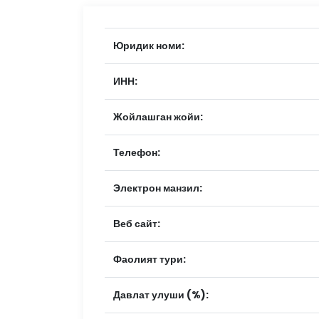
Юридик номи:
ИНН:
Жойлашган жойи:
Телефон:
Электрон манзил:
Веб сайт:
Фаолият тури:
Давлат улуши (%):