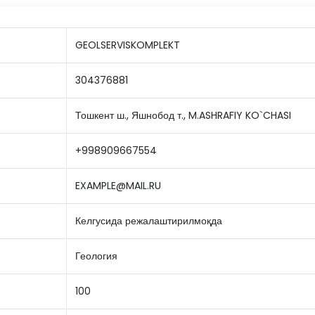
GEOLSERVISKOMPLEKT
304376881
Тошкент ш., Яшнобод т., M.ASHRAFIY KO`CHASI
+998909667554
EXAMPLE@MAIL.RU
Келгусида режалаштирилмоқда
Геология
100