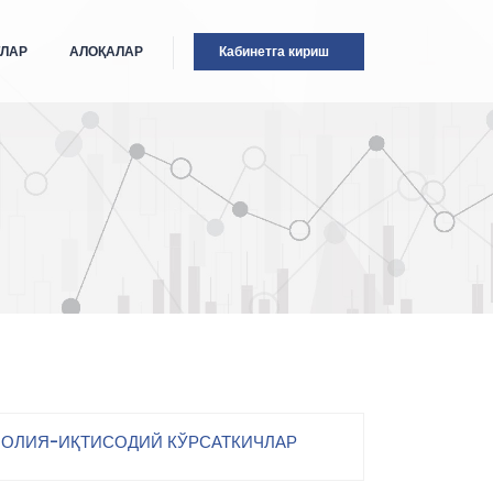
ТЛАР
АЛОҚАЛАР
Кабинетга кириш
ОЛИЯ-ИҚТИСОДИЙ КЎРСАТКИЧЛАР