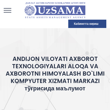
Кабинетга кириш
ANDIJON VILOYATI AXBOROT
TEXNOLOGIYALARI ALOQA VA
AXBOROTNI HIMOYALASH BO`LIMI
KOMPYUTER XIZMATI MARKAZI
тўғрисида маълумот