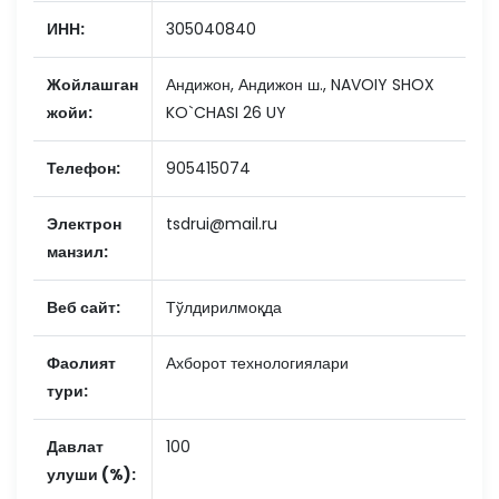
ИНН:
305040840
Жойлашган
Андижон, Андижон ш., NAVOIY SHOX
жойи:
KO`CHASI 26 UY
Телефон:
905415074
Электрон
tsdrui@mail.ru
манзил:
Веб сайт:
Тўлдирилмоқда
Фаолият
Ахборот технологиялари
тури:
Давлат
100
улуши (%):