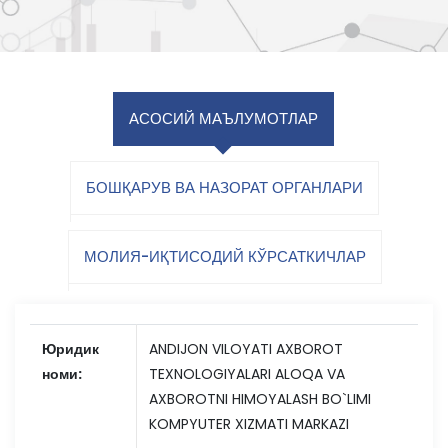
АСОСИЙ МАЪЛУМОТЛАР
БОШҚАРУВ ВА НАЗОРАТ ОРГАНЛАРИ
МОЛИЯ-ИҚТИСОДИЙ КЎРСАТКИЧЛАР
Юридик
ANDIJON VILOYATI AXBOROT
номи:
TEXNOLOGIYALARI ALOQA VA
AXBOROTNI HIMOYALASH BO`LIMI
KOMPYUTER XIZMATI MARKAZI